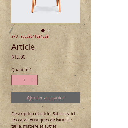
SKU : 36523641234523
Article
Prix
$15.00
Quantité
*
Ajouter au panier
Description d'article. Saisissez ici 
les caractéristiques de l'article : 
taille, matière et autres 